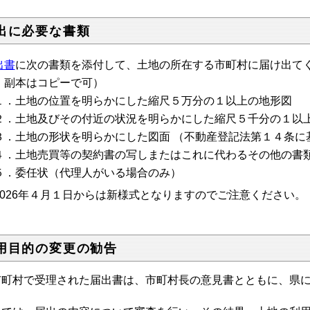
出に必要な書類
出書
に次の書類を添付して、土地の所在する市町村に届け出てく
、副本はコピーで可）
．土地の位置を明らかにした縮尺５万分の１以上の地形図
．土地及びその付近の状況を明らかにした縮尺５千分の１以
．土地の形状を明らかにした図面 （不動産登記法第１４条に
．土地売買等の契約書の写しまたはこれに代わるその他の書
．委任状（代理人がいる場合のみ）
2026年４月１日からは新様式となりますのでご注意ください。
用目的の変更の勧告
町村で受理された届出書は、市町村長の意見書とともに、県に