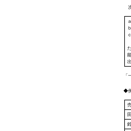
次
「
◆