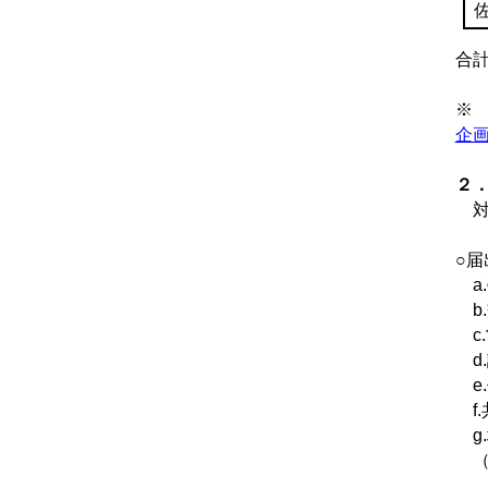
合
※
企
２
対
○
a
b
c
d
e
f.
g
（