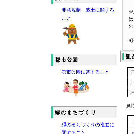
開発規制・盛土に関する
※
こと
は
の
市
町
誰
都市公園
都市公園に関すること
鳥
緑のまちづくり
緑のまちづくりの推進に
関すること