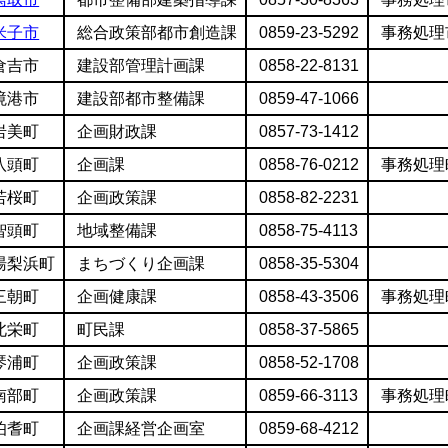
米子市
総合政策部都市創造課
0859-23-5292
事務処理
倉吉市
建設部管理計画課
0858-22-8131
境港市
建設部都市整備課
0859-47-1066
岩美町
企画財政課
0857-73-1412
八頭町
企画課
0858-76-0212
事務処理
若桜町
企画政策課
0858-82-2231
智頭町
地域整備課
0858-75-4113
湯梨浜町
まちづくり企画課
0858-35-5304
三朝町
企画健康課
0858-43-3506
事務処理
北栄町
町民課
0858-37-5865
琴浦町
企画政策課
0858-52-1708
南部町
企画政策課
0859-66-3113
事務処理
伯耆町
企画課経営企画室
0859-68-4212