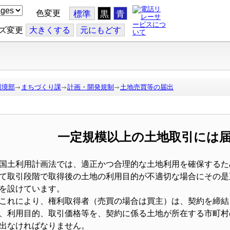
色変更
標準
黒
青
ズ変更
大
きくする
元
にもどす
環境部
まちづくり課
計画・開発規制
土地売買等の届出
一定規模以上の土地取引には
土利用計画法では、適正かつ合理的な土地利用を確保するた
て取引段階で取得後の土地の利用目的が不適切な場合にその是
を設けています。
れにより、権利取得者（売買の場合は買主）は、契約を締結
、利用目的、取引価格等を、契約に係る土地が所在する市町村
出なければなりません。