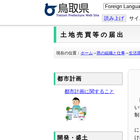
こ
の
ペ
ー
読み上げ
サイ
ジ
を
翻
土地売買等の届出
訳
す
る
現在の位置：
ホーム
県の組織と仕事
生活
都市計画
都市計画に関すること
国
い
制
こ
に
開発・盛土
け