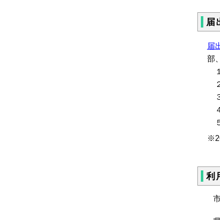
届
届
部
１
２
３
４
５
※
利
市