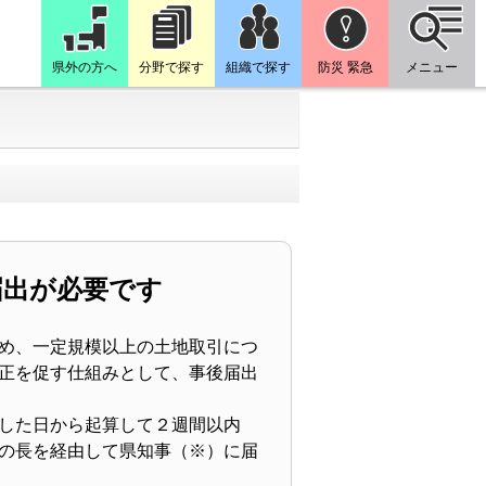
県外の方へ
分野で探す
組織で探す
防災 緊急
メニュー
届出が必要です
め、一定規模以上の土地取引につ
正を促す仕組みとして、事後届出
した日から起算して２週間以内
の長を経由して県知事（※）に届