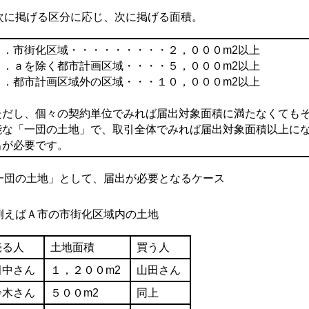
に掲げる区分に応じ、次に掲げる面積。
ａ．市街化区域・・・・・・・・・２，０００m2以上
ｂ．ａを除く都市計画区域・・・・５，０００m2以上
ｃ．都市計画区域外の区域・・・１０，０００m2以上
ただし、個々の契約単位でみれば届出対象面積に満たなくても
能な「一団の土地」で、取引全体でみれば届出対象面積以上に
出が必要です。
一団の土地」として、届出が必要となるケース
例えばＡ市の市街化区域内の土地
売る人
土地面積
買う人
田中さん
１，２００m2
山田さん
鈴木さん
５００m2
同上