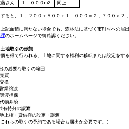
佐藤さん
１，０００m2
同上
計すると、１，２００＋５００＋１，０００＝２，７００＞２，
 上記面積に満たない場合でも、森林法に基づく市町村への届
画課
のホームページで御確認ください。
．土地取引の形態
価を得て行われる、土地に関する権利の移転または設定をする
届出の必要な取引の範囲
.売買
.交換
.営業譲渡
.譲渡担保
.代物弁済
共有特分の譲渡
.地上権・貸借権の設定・譲渡
これらの取引の予約である場合も届出が必要です。）