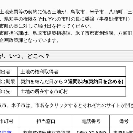
土地売買等の契約に係る土地が、鳥取市、米子市、八頭町、三
、県知事の権限をそれぞれの市町の長に委譲（事務処理市町）
市町の長に対して届け出を行ってください。
町担当課は、鳥取市建築指導課、米子市都市創造課、八頭町
企画政策課となっています。
が、いつ、どこへ？
届出者
土地の権利取得者
届出期限
契約を結んだ日から
２週間以内(契約日を含める)
届出先
土地の所在する市町村
取市、米子市は、市名をクリックするとそれぞれのサイトが開
市町村
担当窓口
電話番号
備考
鳥取市
都市整備部建築指導課
0857-30-8363
事務処理