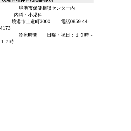
境港市保健相談センター内
内科・小児科
境港市上道町3000 電話0859-44-
4173
診療時間 日曜・祝日：１０時～
１７時
西部地域の病院宿日直表
西部地域の病院宿日直表は「
とっとり医療
情報ネット
」で、ご確認ください。
なお、病院の都合で宿日直医の変更がある場
合がありますので、来院の際には電話でご確
認ください。
▲ページ上部に戻る