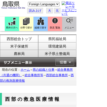
こ
の
ペ
読み上げ
大
元
ー
ジ
を
翻
訳
県外の方へ
分野で探す
組織で探す
防災 緊急
メニュー
す
る
西部総合トップ
県民福祉局
米子保健所
環境建築局
農林局
米子県土整備局
現在の位置：
ホーム
県の組織と仕事
総合事務所
（共通の機関）
総合事務所等
西部総合事務所
西
部の救急医療情報
西部の救急医療情報