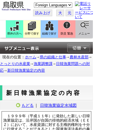
こ
の
ペ
読み上げ
大
元
ー
ジ
を
翻
訳
県外の方へ
分野で探す
組織で探す
防災 緊急
メニュー
す
る
現在の位置：
ホーム
県の組織と仕事
農林水産部
とっとりの水産業
漁業調整課
日韓漁業問題への対
応
新日韓漁業協定の内容
新日韓漁業協定の内容
もどる
｜
日韓漁業協定水域図
１９９９年（平成１１年）に発効した新しい日韓
漁業協定は、沿岸国が自国の排他的経済水域（ＥＥ
Ｚ）において、水産資源に対する主権的権利を十分
に行使することができるとした国連海洋法条約の趣