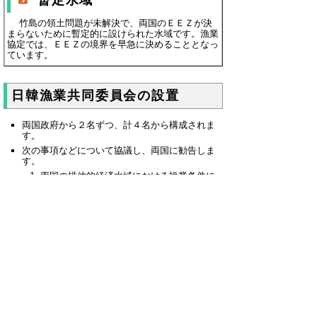
暫定水域
竹島の領土問題が未解決で、両国のＥＥＺが決
まらないために暫定的に設けられた水域です。漁業
協定では、ＥＥＺの境界を早急に決めることとなっ
ています。
日韓漁業共同委員会の設置
両国政府から２名ずつ、計４名から構成されま
す。
次の事項などについて協議し、両国に勧告しま
す。
両国の排他的経済水域における操業条件に
関する事項
操業秩序の維持に関する事項
暫定水域における水産資源の保護に関する
事項
水産振興に関わることは水産振興
課が所管しています
令和４年４月から水産課は水産振興課と漁業