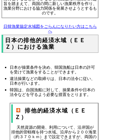
旨を踏まえて、両国の間に新しい漁業秩序を作り、
漁業分野における協力関係を発展させようとするも
のです。
日韓漁業協定水域図をごらんになりたい方はこちら
へ
日本の排他的経済水域（ＥＥ
Ｚ）における漁業
日本が操業条件を決め、韓国漁船は日本の許可
を受けて漁業をすることができます。
違法操業などの取締りは、日本の法令に従い、
日本が行います。
韓国は、自国漁船に対して、操業条件や日本の
法令などを守るよう必要な措置をとります。
排他的経済水域（ＥＥ
Ｚ）
天然資源の開発、利用について、沿岸国が
排他的管轄権を持つ水域。沿岸から２００海里
（約３７０ｋｍ）まで設定できますが、両国の