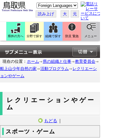
こ
の
ペ
読み上げ
大
元
ー
ジ
を
翻
訳
県外の方へ
分野で探す
組織で探す
防災 緊急
メニュー
す
る
現在の位置：
ホーム
県の組織と仕事
教育委員会
船上山少年自然の家
活動プログラム
レクリエーシ
ョンやゲーム
レクリエーションやゲー
ム
もどる
｜
スポーツ・ゲーム