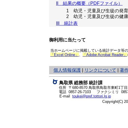
II 結果の概要（PDFファイル）
1 幼児・児童及び生徒の発
2 幼児・児童及び生徒の健
III 統計表
御利用に当たって
当ホームページに掲載している統計データ等の一
「Excel Online」
、
「Adobe Acrobat Reader」
と
個人情報保護
|
リンクについて
|
著
り
ネ
鳥取県 総務部 統計課
ッ
住所 〒680-8570
鳥取県鳥取市東町1丁目2
ト
電話
0857-26-7103
ファクシミリ 0857-
E-mail
toukei@pref.tottori.lg.jp
へ
Copyright(C) 
の