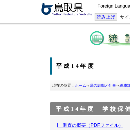
こ
の
ペ
ー
読み上げ
サイ
ジ
を
翻
訳
す
る
平成14年度
現在の位置：
ホーム
県の組織と仕事
総務
平成14年度 学校保
I 調査の概要（PDFファイル）