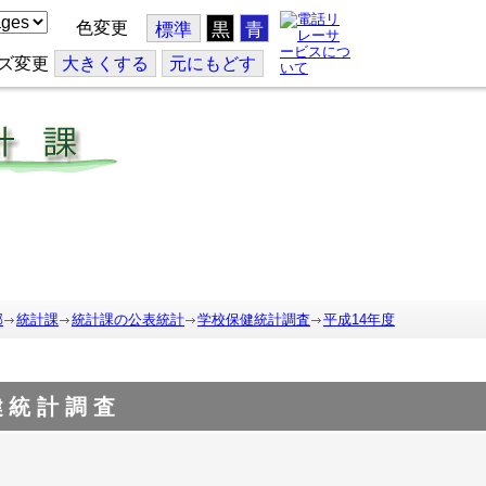
色変更
標準
黒
青
ズ変更
大
きくする
元
にもどす
部
統計課
統計課の公表統計
学校保健統計調査
平成14年度
健統計調査