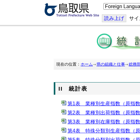
こ
の
ペ
ー
読み上げ
サイ
ジ
を
翻
訳
す
る
現在の位置：
ホーム
県の組織と仕事
総務
II 統計表
第1表 業種別生産指数（原指数
第2表 業種別出荷指数（原指数
第3表 業種別在庫指数（原指数
第4表 特殊分類別生産指数（原
第5表 特殊分類別出荷指数（原