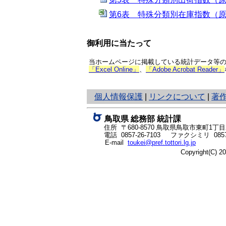
第6表 特殊分類別在庫指数（原
御利用に当たって
当ホームページに掲載している統計データ等の一
「Excel Online」
、
「Adobe Acrobat Reader」
と
個人情報保護
|
リンクについて
|
著
り
ネ
鳥取県 総務部 統計課
ッ
住所 〒680-8570
鳥取県鳥取市東町1丁目2
ト
電話
0857-26-7103
ファクシミリ 0857-
E-mail
toukei@pref.tottori.lg.jp
へ
Copyright(C) 
の