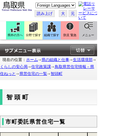
こ
の
ペ
読み上げ
大
元
ー
ジ
を
翻
訳
県外の方へ
分野で探す
組織で探す
防災 緊急
メニュー
す
る
現在の位置：
ホーム
県の組織と仕事
生活環境部
くらしの安心局
住宅政策課
鳥取県営住宅情報－県
住ねっと
県営住宅の一覧
智頭町
智頭町
市町委託県営住宅一覧