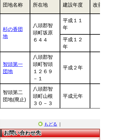
団地名称
所在地
建設年度
改善年度
平成１１
八頭郡智
年
杉の香団
頭町坂原
地
平成１２
６４４
年
八頭郡智
智頭第一
頭町智頭
平成２年
団地
１２６９
－１
八頭郡智
智頭第二
頭町山根
平成元年
団地(廃止)
３０－３
もどる
｜
お問い合わせ先