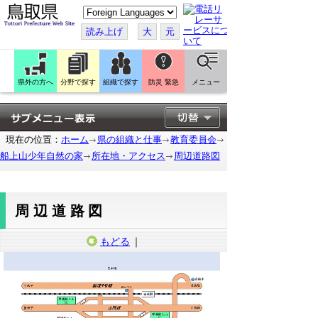
こ
の
ペ
読み上げ
大
元
ー
ジ
を
翻
訳
県外の方へ
分野で探す
組織で探す
防災 緊急
メニュー
す
る
現在の位置：
ホーム
県の組織と仕事
教育委員会
船上山少年自然の家
所在地・アクセス
周辺道路図
周辺道路図
もどる
｜