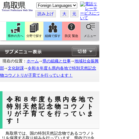
こ
の
ペ
読み上げ
大
元
ー
ジ
を
翻
訳
県外の方へ
分野で探す
組織で探す
防災 緊急
メニュー
す
る
現在の位置：
ホーム
県の組織と仕事
地域社会振興
部
文化財課
令和８年度も県内各地で特別天然記念
物コウノトリが子育てを行っています！
令和８年度も県内各地で
特別天然記念物コウノト
リが子育てを行っていま
す！
鳥取県では、国の特別天然記念物であるコウノト
リを保護する取り組みを行っています。県内では令