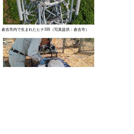
倉吉市内で生まれたヒナ3羽（写真提供：倉吉市）
足環付け作業のようす
▲ページ上部に戻る
と
個人情報保護
|
リンクについて
|
著作権に
り
ついて
|
アクセシビリティ