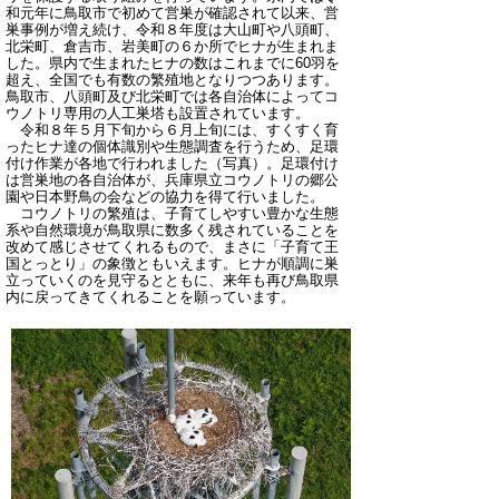
和元年に鳥取市で初めて営巣が確認されて以来、営
巣事例が増え続け、令和８年度は大山町や八頭町、
北栄町、倉吉市、岩美町の６か所でヒナが生まれま
した。県内で生まれたヒナの数はこれまでに60羽を
超え、全国でも有数の繁殖地となりつつあります。
鳥取市、八頭町及び北栄町では各自治体によってコ
ウノトリ専用の人工巣塔も設置されています。
令和８年５月下旬から６月上旬には、すくすく育
ったヒナ達の個体識別や生態調査を行うため、足環
付け作業が各地で行われました（写真）。足環付け
は営巣地の各自治体が、兵庫県立コウノトリの郷公
園や日本野鳥の会などの協力を得て行いました。
コウノトリの繁殖は、子育てしやすい豊かな生態
系や自然環境が鳥取県に数多く残されていることを
改めて感じさせてくれるもので、まさに「子育て王
国とっとり」の象徴ともいえます。ヒナが順調に巣
立っていくのを見守るとともに、来年も再び鳥取県
内に戻ってきてくれることを願っています。