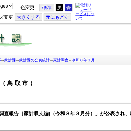
色変更
標準
黒
青
ズ変更
大
きくする
元
にもどす
部
統計課
統計課の公表統計
家計調査
令和８年３月
（鳥取市）
調査報告［家計収支編]（令和８年３月分）」が公表され、