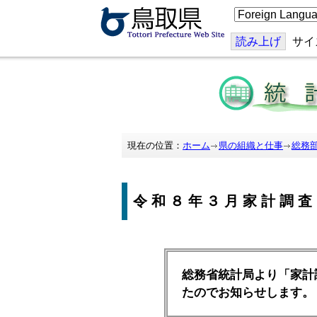
こ
の
ペ
ー
読み上げ
サイ
ジ
を
翻
訳
す
る
現在の位置：
ホーム
県の組織と仕事
総務
令和８年３月家計調査
総務省統計局より「家計
たのでお知らせします。