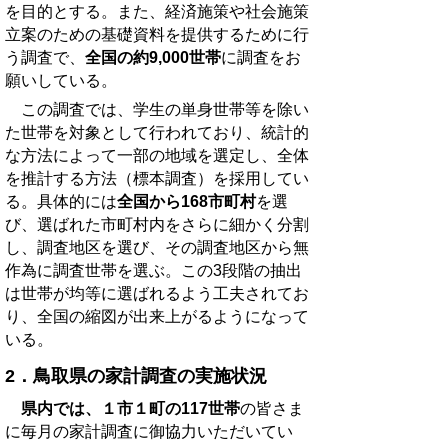
を目的とする。また、経済施策や社会施策
立案のための基礎資料を提供するために行
う調査で、
全国の約9,000世帯
に調査をお
願いしている。
この調査では、学生の単身世帯等を除い
た世帯を対象として行われており、統計的
な方法によって一部の地域を選定し、全体
を推計する方法（標本調査）を採用してい
る。具体的には
全国から168市町村
を選
び、選ばれた市町村内をさらに細かく分割
し、調査地区を選び、その調査地区から無
作為に調査世帯を選ぶ。この3段階の抽出
は世帯が均等に選ばれるよう工夫されてお
り、全国の縮図が出来上がるようになって
いる。
2．鳥取県の家計調査の実施状況
県内では、１市１町の117世帯
の皆さま
に毎月の家計調査に御協力いただいてい