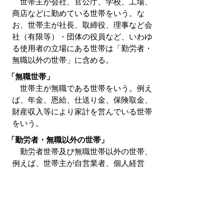
世帯主が会社、官公庁、学校、工場、
商店などに勤めている世帯をいう。な
お、世帯主が社長、取締役、理事など会
社（有限等）・団体の役員など、いわゆ
る使用者の立場にある世帯は「勤労者・
無職以外の世帯」に含める。
「無職世帯」
世帯主が無職である世帯をいう。例え
ば、年金、恩給、仕送り金、保険取金、
財産収入等により家計を営んでいる世帯
をいう。
「勤労者・無職以外の世帯」
勤労者世帯及び無職世帯以外の世帯、
例えば、世帯主が自営業者、個人経営
者、使用者側の立場にある世帯をいう。
４．利用上の注意
この家計調査は、標本調査であるた