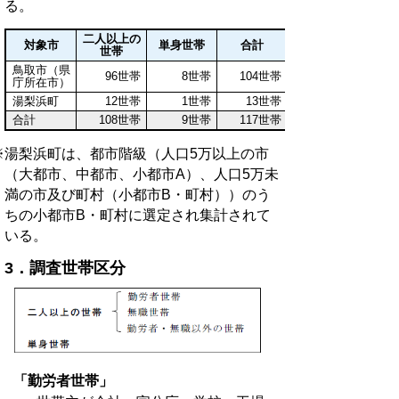
る。
二人以上の
対象市
単身世帯
合計
世帯
鳥取市（県
96世帯
8世帯
104世帯
庁所在市）
湯梨浜町
12世帯
1世帯
13世帯
合計
108世帯
9世帯
117世帯
※湯梨浜町は、都市階級（人口5万以上の市
（大都市、中都市、小都市A）、人口5万未
満の市及び町村（小都市B・町村））のう
ちの小都市B・町村に選定され集計されて
いる。
3．調査世帯区分
「勤労者世帯」