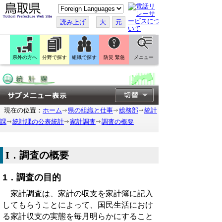
こ
の
ペ
読み上げ
大
元
ー
ジ
を
翻
訳
県外の方へ
分野で探す
組織で探す
防災 緊急
メニュー
す
る
現在の位置：
ホーム
県の組織と仕事
総務部
統計
課
統計課の公表統計
家計調査
調査の概要
I．調査の概要
1．調査の目的
家計調査は、家計の収支を家計簿に記入
してもらうことによって、国民生活におけ
る家計収支の実態を毎月明らかにすること