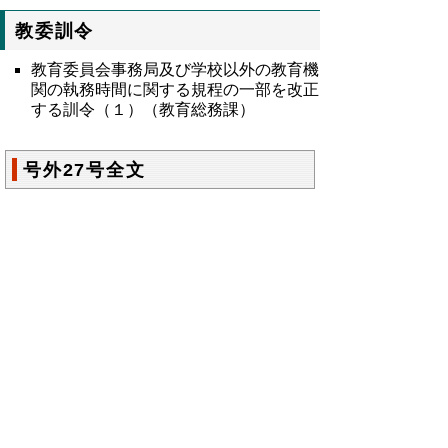
教委訓令
教育委員会事務局及び学校以外の教育機
関の執務時間に関する規程の一部を改正
する訓令（１）（教育総務課）
号外27号全文
令和8年鳥取県公報号外第27号の全文
はこ
ちらからご覧いただけます。＞＞＞
（235KB）
▲ページ上部に戻る
と
個人情報保護
|
リンクについて
|
著作権に
り
ついて
|
アクセシビリティ
ネ