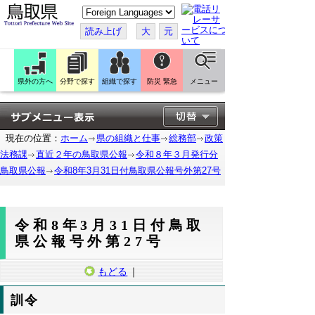
こ
の
ペ
読み上げ
大
元
ー
ジ
を
翻
訳
県外の方へ
分野で探す
組織で探す
防災 緊急
メニュー
す
る
現在の位置：
ホーム
県の組織と仕事
総務部
政策
法務課
直近２年の鳥取県公報
令和８年３月発行分
鳥取県公報
令和8年3月31日付鳥取県公報号外第27号
令和8年3月31日付鳥取
県公報号外第27号
もどる
｜
訓令