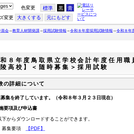
色変更
標準
黒
青
ズ変更
大
きくする
元
にもどす
委員会
教育人材開発課
採用試験情報
令和８年度採用試験情報
令和８年
和８年度鳥取県立学校会計年度任用職
湖陵高校】＜随時募集＞採用試験
験の詳細について
在募集を終了しています。（令和８年３月２３日現在）
施要項及び申込書
下からダウンロードすることができます。
募集要項
【PDF】