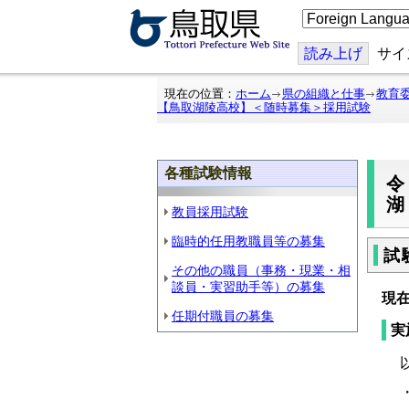
こ
の
ペ
ー
読み上げ
サイ
ジ
を
翻
現在の位置：
ホーム
県の組織と仕事
教育
訳
【鳥取湖陵高校】＜随時募集＞採用試験
す
る
各種試験情報
令
教員採用試験
臨時的任用教職員等の募集
試
その他の職員（事務・現業・相
談員・実習助手等）の募集
現
任期付職員の募集
実
以
・