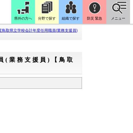
県外の方へ
分野で探す
組織で探す
防災 緊急
メニュー
度鳥取県立学校会計年度任用職員(業務支援員)
員(業務支援員)【鳥取