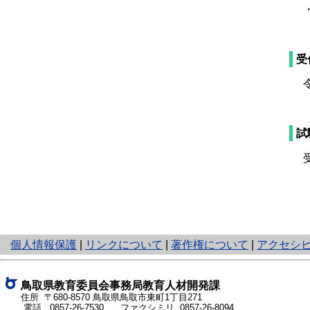
・
受
令
試
受
と
個人情報保護
|
リンクについて
|
著作権について
|
アクセシ
り
ネ
ッ
鳥取県教育委員会事務局教育人材開発課
ト
住所 〒680-8570 鳥取県鳥取市東町1丁目271
電話
0857-26-7530
ファクシミリ 0857-26-8094
へ