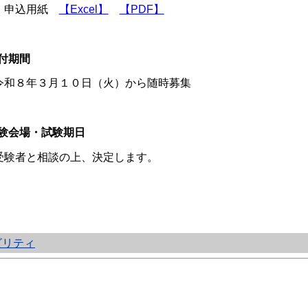
申込用紙
【Excel】
【PDF】
付期間
和８年３月１０
日（火）から随時募集
験会場・試験期日
験者と相談の上、決定します。
ビリティ