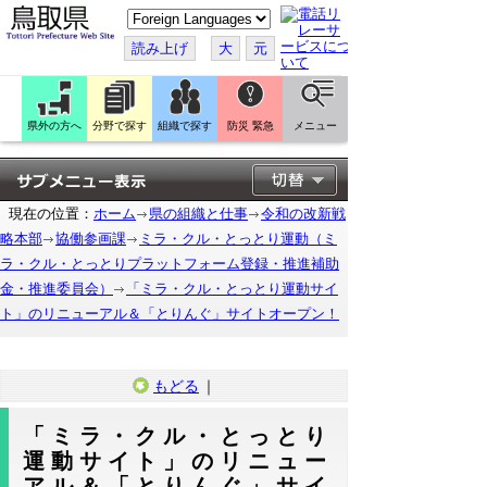
こ
の
ペ
読み上げ
大
元
ー
ジ
を
翻
訳
県外の方へ
分野で探す
組織で探す
防災 緊急
メニュー
す
る
現在の位置：
ホーム
県の組織と仕事
令和の改新戦
略本部
協働参画課
ミラ・クル・とっとり運動（ミ
ラ・クル・とっとりプラットフォーム登録・推進補助
金・推進委員会）
「ミラ・クル・とっとり運動サイ
ト」のリニューアル＆「とりんぐ」サイトオープン！
もどる
｜
「ミラ・クル・とっとり
運動サイト」のリニュー
アル＆「とりんぐ」サイ