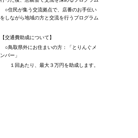
○住民が集う交流拠点で、店番のお手伝い
をしながら地域の方と交流を行うプログラム
【交通費助成について】
○鳥取県外にお住まいの方：「とりんぐメ
ンバー」
１回あたり、最大３万円を助成します。
（助成率1/2。年度中、１人２回まで）
○鳥取県内の大学・短大・専門学校生等：
「とりのゆーすメンバー」
県内移動にかかる経費を助成します。
※詳細は、
とりんぐ
からご確認くださ
い。