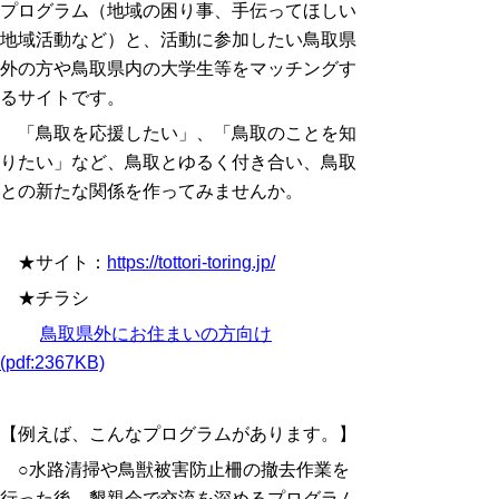
プログラム（地域の困り事、手伝ってほしい
地域活動など）と、活動に参加したい鳥取県
外の方や鳥取県内の大学生等をマッチングす
るサイトです。
「鳥取を応援したい」、「鳥取のことを知
りたい」など、鳥取とゆるく付き合い、鳥取
との新たな関係を作ってみませんか。
★サイト：
https://tottori-toring.jp/
★チラシ
鳥取県外にお住まいの方向け
(pdf:2367KB)
【例えば、こんなプログラムがあります。】
○水路清掃や鳥獣被害防止柵の撤去作業を
行った後、懇親会で交流を深めるプログラム