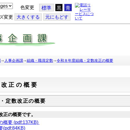
色変更
標準
黒
青
ズ変更
大
きくする
元
にもどす
部
人事企画課
組織・職員定数
令和８年度組織・定数改正の概要
数改正の概要
・定数改正の概要
改正の概要です。
(pdf:137KB)
f:84KB)