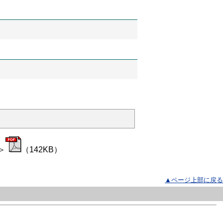
）
＞
（142KB）
▲ページ上部に戻る