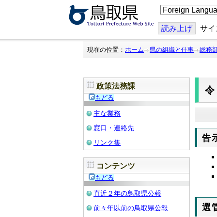
こ
の
ペ
ー
読み上げ
サイ
ジ
を
翻
現在の位置：
ホーム
県の組織と仕事
総務
訳
す
る
政策法務課
令
もどる
主な業務
窓口・連絡先
告
リンク集
コンテンツ
もどる
直近２年の鳥取県公報
選
前々年以前の鳥取県公報