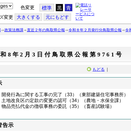
色変更
標準
黒
青
ズ変更
大
きくする
元
にもどす
部
政策法務課
直近２年の鳥取県公報
令和８年２月発行分鳥取県公報
令
和8年2月3日付鳥取県公報第9761号
もどる
｜
示
開発行為に関する工事の完了（
33
）（東部建築住宅事務所）
土地改良区の定款の変更の認可（
34
）（農地・水保全課）
物品売払代金の徴収事務の委託（
35
）（畜産試験場）
管告示