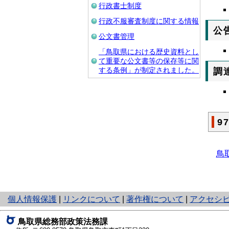
行政書士制度
行政不服審査制度に関する情報
公
公文書管理
「鳥取県における歴史資料とし
て重要な公文書等の保存等に関
する条例」が制定されました。
調
9
鳥
と
個人情報保護
|
リンクについて
|
著作権について
|
アクセシ
り
ネ
鳥取県総務部政策法務課
ッ