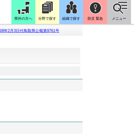
県外の方へ
分野で探す
組織で探す
防災 緊急
メニュー
和8年2月3日付鳥取県公報第9761号