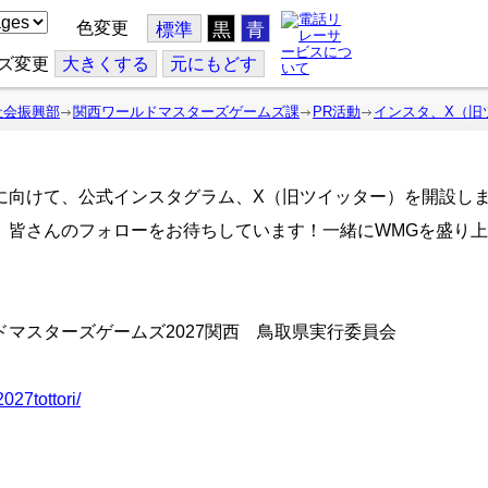
色変更
標準
黒
青
ズ変更
大
きくする
元
にもどす
社会振興部
関西ワールドマスターズゲームズ課
PR活動
インスタ、X（旧
に向けて、公式インスタグラム、X（旧ツイッター）を開設し
。皆さんのフォローをお待ちしています！一緒にWMGを盛り
ドマスターズゲームズ2027関西 鳥取県実行委員会
27tottori/