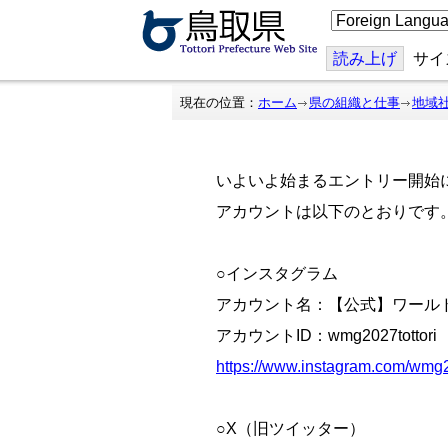
こ
の
ペ
ー
読み上げ
サイ
ジ
を
翻
現在の位置：
ホーム
県の組織と仕事
地域
訳
す
る
いよいよ始まるエントリー開始
アカウントは以下のとおりです
○インスタグラム
アカウント名：【公式】
ワール
アカウントID：wmg2027tottori
https://www.instagram.com/wmg20
○X（旧ツイッター）