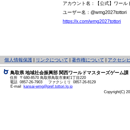
アカウント名：【公式】ワールド
ユーザー名：@wmg2027tottori
https://x.com/wmg2027tottori
と
個人情報保護
|
リンクについて
|
著作権について
|
アクセシ
り
ネ
鳥取県 地域社会振興部 関西ワールドマスターズゲーム課
ッ
住所 〒680-8570
鳥取県鳥取市東町1丁目220
ト
電話
0857-26-7903
ファクシミリ 0857-26-8129
E-mail
kansai-wmg@pref.tottori.lg.jp
へ
Copyright(C) 
の