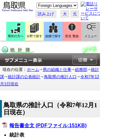
こ
の
ペ
読み上げ
大
元
ー
ジ
を
翻
訳
県外の方へ
分野で探す
組織で探す
防災 緊急
メニュー
す
る
現在の位置：
ホーム
県の組織と仕事
総務部
統計
課
統計課の公表統計
鳥取県の推計人口
令和7年12
月1日現在
鳥取県の推計人口（令和7年12月1
日現在）
報告書全文 (PDFファイル:151KB)
統計表