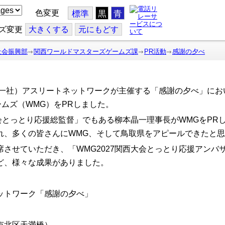
色変更
標準
黒
青
ズ変更
大
きくする
元
にもどす
社会振興部
関西ワールドマスターズゲームズ課
PR活動
感謝の夕べ
で（一社）アスリートネットワークが主催する「感謝の夕べ」に
ームズ（WMG）をPRしました。
大会とっとり応援総監督」でもある柳本晶一理事長がWMGをP
れ、多くの皆さんにWMG、そして鳥取県をアピールできたと
させていただき、「WMG2027関西大会とっとり応援アンバ
ど、様々な成果がありました。
ットワーク「感謝の夕べ」
市北区天満橋）