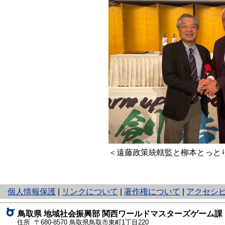
＜遠藤政策統轄監と柳本とっと
と
個人情報保護
|
リンクについて
|
著作権について
|
アクセシ
り
ネ
鳥取県 地域社会振興部 関西ワールドマスターズゲーム課
ッ
住所 〒680-8570
鳥取県鳥取市東町1丁目220