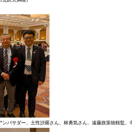
アンバサダー、土性沙羅さん、林勇気さん、遠藤政策統轄監、