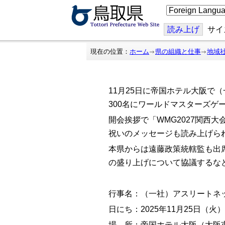
こ
の
ペ
ー
読み上げ
サイ
ジ
を
翻
現在の位置：
ホーム
県の組織と仕事
地域
訳
す
る
11月25日に帝国ホテル大阪
300名にワールドマスターズゲ
開会挨拶で「WMG2027関西
祝いのメッセージも読み上げら
本県からは遠藤政策統轄監も出席
の盛り上げについて協議するな
行事名：（一社）アスリートネ
日にち：2025年11月25日（火）
場 所：帝国ホテル大阪（大阪