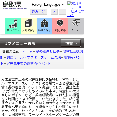
こ
の
ペ
読み上げ
大
元
ー
ジ
を
翻
訳
県外の方へ
分野で探す
組織で探す
防災 緊急
メニュー
す
る
現在の位置：
ホーム
県の組織と仕事
地域社会振興
部
関西ワールドマスターズゲームズ課
実施イベン
ト
穴井先生柔の道交流イベント
元柔道世界王者の穴井隆将氏を招待し、WMG（ワー
ルドマスターズゲームズ）の会場でもある県立武道
館で柔の道交流イベントを実施しました。柔道教室
では穴井先生から打ち込みの基本や、得意技の大外
刈りのポイントなど、柔道経験者に向けた技の極意
を２時間たっぷり伝授していただきました。続く講
演会では穴井先生から柔道を始めたきっかけから世
界王者へ至る道のり、指導者となられた現在の考え
方をお伝えいただくとともに、その過程で触れた
様々な国際交流、ワールドマスターズゲームズの魅