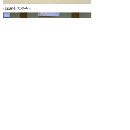
＜講演会の様子＞
＜参加者全員での記念撮影＞
▲ページ上部に戻る
と
個人情報保護
|
リンクについて
|
著作権に
り
ついて
|
アクセシビリティ
ネ
鳥取県 地域社会振興部 関西ワール