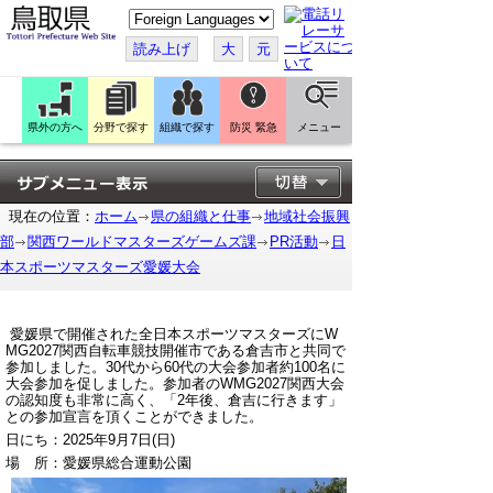
こ
の
ペ
読み上げ
大
元
ー
ジ
を
翻
訳
県外の方へ
分野で探す
組織で探す
防災 緊急
メニュー
す
る
現在の位置：
ホーム
県の組織と仕事
地域社会振興
部
関西ワールドマスターズゲームズ課
PR活動
日
本スポーツマスターズ愛媛大会
愛媛県
で開催された全日本スポーツマスターズにW
MG2027関西自転車競技開催市である倉吉市と共同で
参加しました。30代から60代の大会参加者約100名に
大会参加を促しました。参加者のWMG2027関西大会
の認知度も非常に高く、「2年後、倉吉に行きます」
との参加宣言を頂くことができました。
日にち：2025年9月7日(日)
場 所：愛媛県総合運動公園