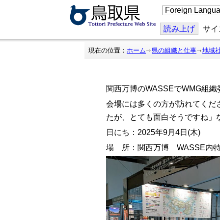
こ
の
ペ
ー
読み上げ
サイ
ジ
を
翻
現在の位置：
ホーム
県の組織と仕事
地域
訳
す
る
関西万博のWASSEでWMG組織
会場には多くの方が訪れてくだ
たが、とても面白そうですね」
日にち：2025年9月4日(木)
場 所：関西万博 WASSE内