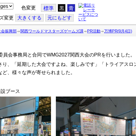
色変更
標準
黒
青
ズ変更
大
きくする
元
にもどす
社会振興部
関西ワールドマスターズゲームズ課
PR活動
万博PR(9月4日)
委員会事務局と合同でWMG2027関西大会のPRを行いました。
さり、「延期した大会ですよね、楽しみです」「トライアスロ
など、様々な声が寄せられました。
特設ブース