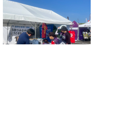
＜PRブースの様子＞
＜大会参加者へのPR＞
▲ページ上部に戻る
と
個人情報保護
|
リンクについて
|
著作権に
り
ついて
|
アクセシビリティ
ネ
鳥取県 地域社会振興部 関西ワール
ッ
ドマスターズゲーム課
住所 〒680-8570
ト