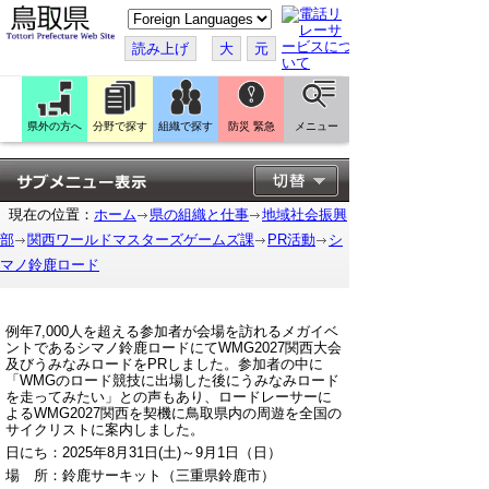
こ
の
ペ
読み上げ
大
元
ー
ジ
を
翻
訳
県外の方へ
分野で探す
組織で探す
防災 緊急
メニュー
す
る
現在の位置：
ホーム
県の組織と仕事
地域社会振興
部
関西ワールドマスターズゲームズ課
PR活動
シ
マノ鈴鹿ロード
例年7,000人を超える参加者が会場を訪れるメガイベ
ントであるシマノ鈴鹿ロードにてWMG2027関西大会
及びうみなみロードをPRしました。参加者の中に
「WMGのロード競技に出場した後にうみなみロード
を走ってみたい」との声もあり、ロードレーサーに
よるWMG2027関西を契機に鳥取県内の周遊を全国の
サイクリストに案内しました。
日にち：2025年8月31日(土)～9月1日（日）
場 所：鈴鹿サーキット（三重県鈴鹿市）