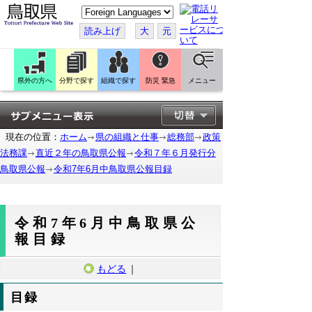
こ
の
ペ
読み上げ
大
元
ー
ジ
を
翻
訳
県外の方へ
分野で探す
組織で探す
防災 緊急
メニュー
す
る
現在の位置：
ホーム
県の組織と仕事
総務部
政策
法務課
直近２年の鳥取県公報
令和７年６月発行分
鳥取県公報
令和7年6月中鳥取県公報目録
令和7年6月中鳥取県公
報目録
もどる
｜
目録