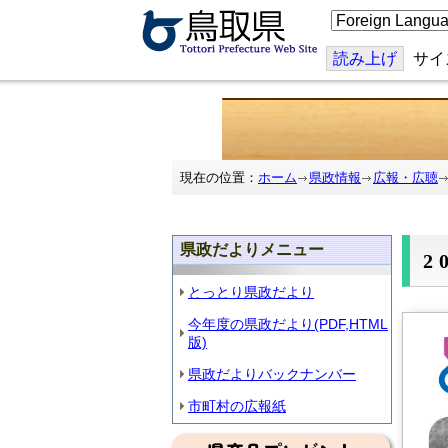
こ
の
ペ
ー
読み上げ
サイ
ジ
を
翻
訳
す
る
現在の位置：
ホーム
県政情報
広報・広聴
県政だよりメニュー
2
とっとり県政だより
今年度の県政だより(PDF,HTML
版)
県政だよりバックナンバー
市町村の広報紙