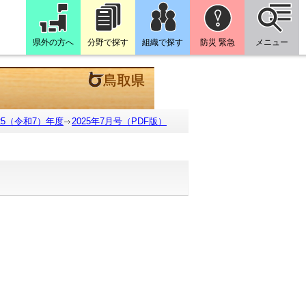
県外の方へ
分野で探す
組織で探す
防災 緊急
メニュー
025（令和7）年度
2025年7月号（PDF版）