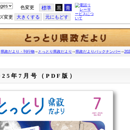
色変更
標準
黒
青
ズ変更
大
きくする
元
にもどす
県政だより・刊行物
とっとり県政だより
県政だよりバックナンバー
2
025年7月号（PDF版）