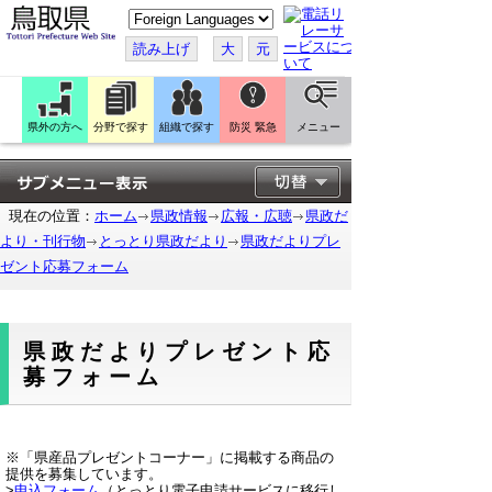
こ
の
ペ
読み上げ
大
元
ー
ジ
を
翻
訳
県外の方へ
分野で探す
組織で探す
防災 緊急
メニュー
す
る
現在の位置：
ホーム
県政情報
広報・広聴
県政だ
より・刊行物
とっとり県政だより
県政だよりプレ
ゼント応募フォーム
県政だよりプレゼント応
募フォーム
※「県産品プレゼントコーナー」に掲載する商品の
提供を募集しています。
>
申込フォーム
（とっとり電子申請サービスに移行し