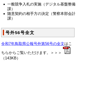
一般競争入札の実施（デジタル基盤整備
課）
随意契約の相手方の決定（警察本部会計
課）
号外56号全文
令和7年鳥取県公報号外第56号の全文
はこ
ちらからご覧いただけます。＞＞＞
（143KB）
▲ページ上部に戻る
と
個人情報保護
|
リンクについて
|
著作権に
り
ついて
|
アクセシビリティ
ネ
鳥取県総務部政策法務課
ッ