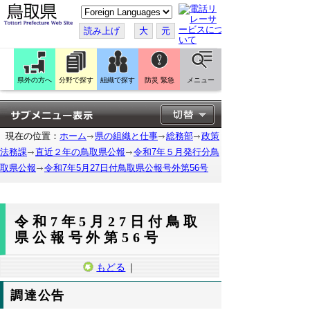
こ
の
ペ
読み上げ
大
元
ー
ジ
を
翻
訳
県外の方へ
分野で探す
組織で探す
防災 緊急
メニュー
す
る
現在の位置：
ホーム
県の組織と仕事
総務部
政策
法務課
直近２年の鳥取県公報
令和7年５月発行分鳥
取県公報
令和7年5月27日付鳥取県公報号外第56号
令和7年5月27日付鳥取
県公報号外第56号
もどる
｜
調達公告