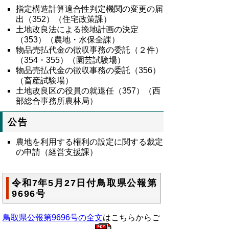
指定構造計算適合性判定機関の変更の届
出（
352
）（住宅政策課）
土地改良法による換地計画の決定
（
353
）（農地・水保全課）
物品売払代金の徴収事務の委託（２件）
（
354
・
355
）（園芸試験場）
物品売払代金の徴収事務の委託（
356
）
（畜産試験場）
土地改良区の役員の就退任（
357
）（西
部総合事務所農林局）
公告
農地を利用する権利の設定に関する裁定
の申請（経営支援課）
令和7年5月27日付鳥取県公報第
9696号
鳥取県公報第9696号の全文
はこちらからご