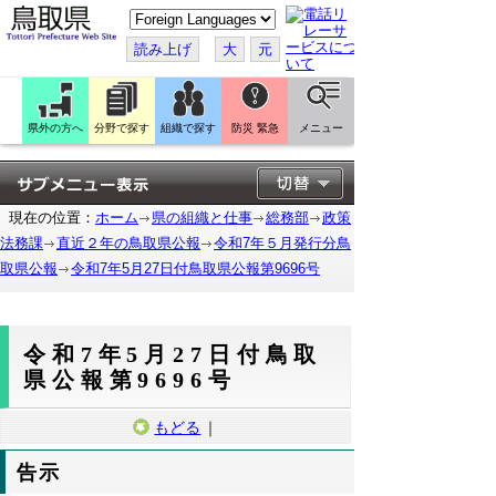
こ
の
ペ
読み上げ
大
元
ー
ジ
を
翻
訳
県外の方へ
分野で探す
組織で探す
防災 緊急
メニュー
す
る
現在の位置：
ホーム
県の組織と仕事
総務部
政策
法務課
直近２年の鳥取県公報
令和7年５月発行分鳥
取県公報
令和7年5月27日付鳥取県公報第9696号
令和7年5月27日付鳥取
県公報第9696号
もどる
｜
告示