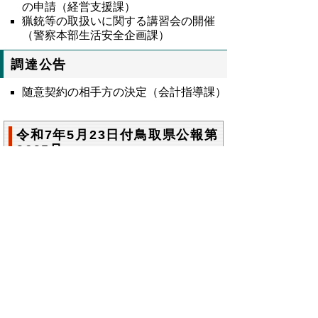
の申請（経営支援課）
猟銃等の取扱いに関する講習会の開催
（警察本部生活安全企画課）
調達公告
随意契約の相手方の決定（会計指導課）
令和7年5月23日付鳥取県公報第
9695号
鳥取県公報第9695号の全文
はこちらからご
覧いただけます。＞＞＞
（190KB）
▲ページ上部に戻る
と
個人情報保護
|
リンクについて
|
著作権に
り
ついて
|
アクセシビリティ