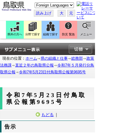
こ
の
ペ
読み上げ
大
元
ー
ジ
を
翻
訳
県外の方へ
分野で探す
組織で探す
防災 緊急
メニュー
す
る
現在の位置：
ホーム
県の組織と仕事
総務部
政策
法務課
直近２年の鳥取県公報
令和7年５月発行分鳥
取県公報
令和7年5月23日付鳥取県公報第9695号
令和7年5月23日付鳥取
県公報第9695号
もどる
｜
告示