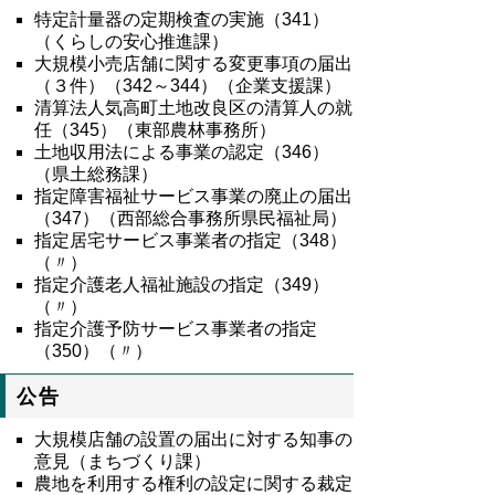
特定計量器の定期検査の実施（
341
）
（くらしの安心推進課）
大規模小売店舗に関する変更事項の届出
（３件）（
342
～
344
）（企業支援課）
清算法人気高町土地改良区の清算人の就
任（
345
）（東部農林事務所）
土地収用法による事業の認定（
346
）
（県土総務課）
指定障害福祉サービス事業の廃止の届出
（
347
）（西部総合事務所県民福祉局）
指定居宅サービス事業者の指定（
348
）
（〃）
指定介護老人福祉施設の指定（
349
）
（〃）
指定介護予防サービス事業者の指定
（350）（〃）
公告
大規模店舗の設置の届出に対する知事の
意見（まちづくり課）
農地を利用する権利の設定に関する裁定