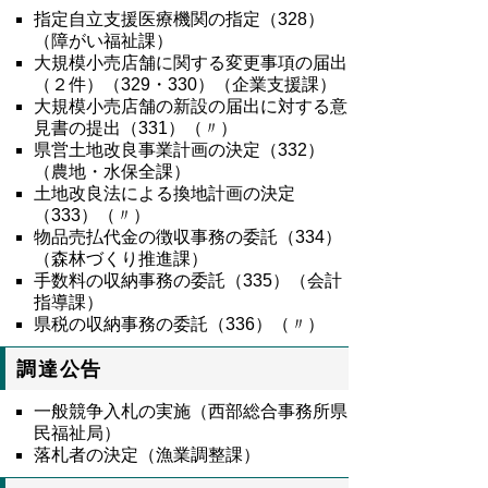
指定自立支援医療機関の指定（
328
）
（障がい福祉課）
大規模小売店舗に関する変更事項の届出
（２件）（
329
・
330
）（企業支援課）
大規模小売店舗の新設の届出に対する意
見書の提出（
331
）（〃）
県営土地改良事業計画の決定（
332
）
（農地・水保全課）
土地改良法による換地計画の決定
（
333
）（〃）
物品売払代金の徴収事務の委託（
334
）
（森林づくり推進課）
手数料の収納事務の委託（
335
）（会計
指導課）
県税の収納事務の委託（
336
）（〃）
調達公告
一般競争入札の実施（西部総合事務所県
民福祉局）
落札者の決定（漁業調整課）