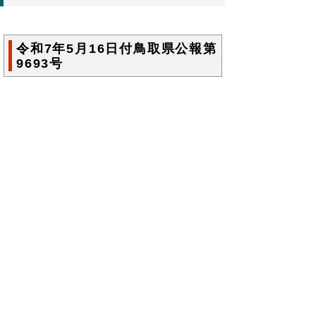
令和7年5月16日付鳥取県公報第
9693号
鳥取県公報第9693号の全文
はこちらからご
覧いただけます。＞＞＞
（164KB）
▲ページ上部に戻る
と
個人情報保護
|
リンクについて
|
著作権に
り
ついて
|
アクセシビリティ
ネ
鳥取県総務部政策法務課
ッ
住所 〒680-8570
ト
鳥取県鳥取市東町1丁目220
電話
0857-26-7027
へ
ファクシミリ 0857-26- 8106