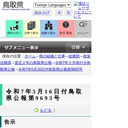
こ
の
ペ
読み上げ
大
元
ー
ジ
を
翻
訳
県外の方へ
分野で探す
組織で探す
防災 緊急
メニュー
す
る
現在の位置：
ホーム
県の組織と仕事
総務部
政策
法務課
直近２年の鳥取県公報
令和7年５月発行分鳥
取県公報
令和7年5月16日付鳥取県公報第9693号
令和7年5月16日付鳥取
県公報第9693号
もどる
｜
告示