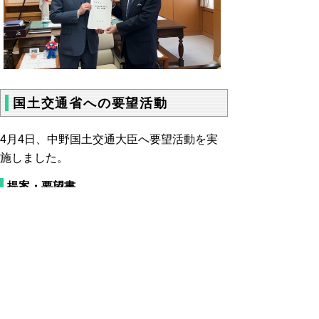
国土交通省への要望活動
4月4日、中野国土交通大臣へ要望活動を実
施しました。
提案・要望書
提案・要望書 (pdf:578KB)
要望活動の様子