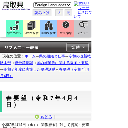
こ
の
ペ
読み上げ
大
元
ー
ジ
を
翻
訳
県外の方へ
分野で探す
組織で探す
防災 緊急
メニュー
す
る
現在の位置：
ホーム
県の組織と仕事
令和の改新戦
略本部
総合統括課
国の施策等に関する提案・要望
令和７年度に実施した要望活動
春要望（令和7年4
月4日）
春要望（令和7年4月4
日）
もどる
｜
令和7年4月4日（金）に関係府省に対して提案・要望