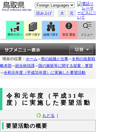
こ
の
ペ
読み上げ
大
元
ー
ジ
を
翻
訳
県外の方へ
分野で探す
組織で探す
防災 緊急
メニュー
す
る
現在の位置：
ホーム
県の組織と仕事
令和の改新戦
略本部
総合統括課
国の施策等に関する提案・要望
令和元年度（平成31年度）に実施した要望活動
令和元年度（平成31年
度）に実施した要望活動
もどる
｜
要望活動の概要