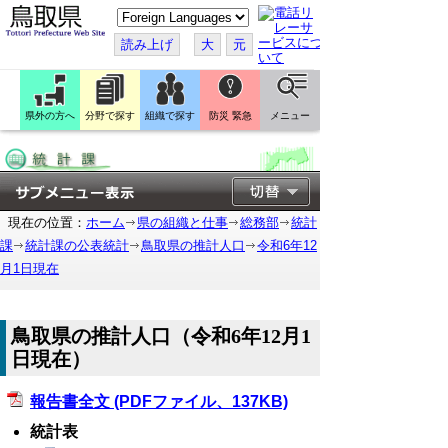
こ
の
ペ
読み上げ
大
元
ー
ジ
を
翻
訳
県外の方へ
分野で探す
組織で探す
防災 緊急
メニュー
す
る
現在の位置：
ホーム
県の組織と仕事
総務部
統計
課
統計課の公表統計
鳥取県の推計人口
令和6年12
月1日現在
鳥取県の推計人口（令和6年12月1
日現在）
報告書全文 (PDFファイル、137KB)
統計表