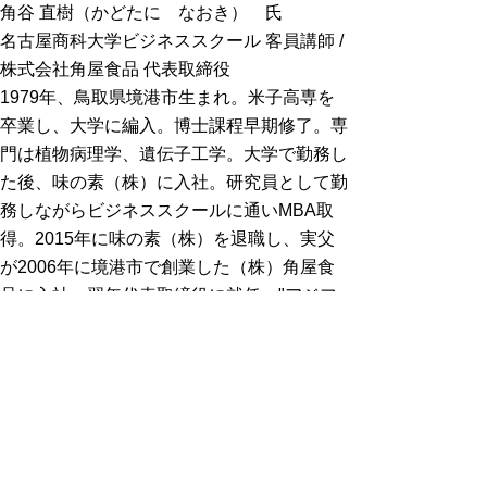
角谷 直樹（かどたに なおき） 氏
名古屋商科大学ビジネススクール 客員講師 /
株式会社角屋食品 代表取締役
1979年、鳥取県境港市生まれ。米子高専を
卒業し、大学に編入。博士課程早期修了。専
門は植物病理学、遺伝子工学。大学で勤務し
た後、味の素（株）に入社。研究員として勤
務しながらビジネススクールに通いMBA取
得。2015年に味の素（株）を退職し、実父
が2006年に境港市で創業した（株）角屋食
品に入社。翌年代表取締役に就任。"アジフ
ライカンパニー"を謳い事業を変革中。本業
の傍ら、三大国際認証（AACSB、EQUIS、
AMBA）全てを取得した国内唯一の名古屋商
科大学ビジネススクールで客員講師を務め
る。