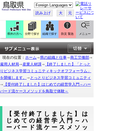
こ
の
ペ
読み上げ
大
元
ー
ジ
を
翻
訳
県外の方へ
分野で探す
組織で探す
防災 緊急
メニュー
す
る
現在の位置：
ホーム
県の組織と仕事
商工労働部
雇用人材局
産業人材課
【終了しました】「とっと
りビジネス学習コミュニティキックオフフォーラム」
を開催します。
とっとりビジネス学習コミュニティ
【受付終了しました】はじめての経営学入門～ハー
バード流ケースメソッドを鳥取で体験～
【受付終了しました】は
じめての経営学入門～ハ
ーバード流ケースメソッ