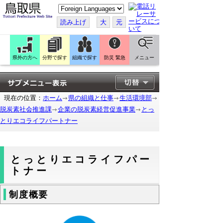
こ
の
ペ
読み上げ
大
元
ー
ジ
を
翻
訳
県外の方へ
分野で探す
組織で探す
防災 緊急
メニュー
す
る
現在の位置：
ホーム
県の組織と仕事
生活環境部
脱炭素社会推進課
企業の脱炭素経営促進事業
とっ
とりエコライフパートナー
とっとりエコライフパー
トナー
制度概要