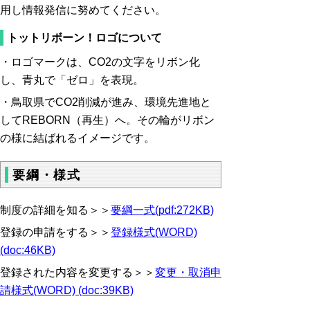
用し
情報発信に努めてください。
トットリボーン！ロゴについて
・ロゴマークは、CO2の文字をリボン化
し、青丸で「ゼロ」を表現。
・
鳥取県で
CO2
削減が進み、環境先進地と
して
REBORN
（再生）
へ。
その輪がリボン
の様に結ばれるイメージです。
要綱・様式
制度の詳細を知る＞＞
要綱一式(pdf:272KB)
登録の申請をする＞＞
登録様式(WORD)
(doc:46KB)
登録された内容を変更する＞＞
変更・取消申
請様式(WORD) (doc:39KB)