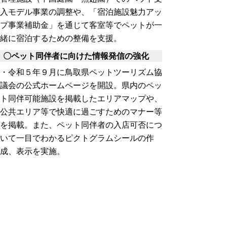
入モデル事業の調整や、「宿泊施設魅力アッ
プ事業補助金」を通じて客室等でペットが一
緒に宿泊するための整備を支援。
〇ペット同伴者に向けた情報発信の強化
・令和５年９月に鳥取県ペットツーリズム協
議会の公式ホームページを開設。県内のペッ
ト同伴可能施設を掲載したエリアマップや、
公共エリア等で快適に過ごすためのマナー等
を掲載。また、ペット同伴者の入店可否につ
いて一目でわかるピクトグラムシールの作
成、表示を実施。
・県観光連盟ホームページにおいて、鳥取県
内の「ペットと泊まれる宿」を紹介。
写真について
ペット同伴宿泊施設（わんにゃんリゾート