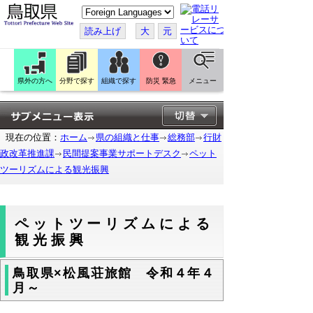
こ
の
ペ
読み上げ
大
元
ー
ジ
を
翻
訳
県外の方へ
分野で探す
組織で探す
防災 緊急
メニュー
す
る
現在の位置：
ホーム
県の組織と仕事
総務部
行財
政改革推進課
民間提案事業サポートデスク
ペット
ツーリズムによる観光振興
ペットツーリズムによる
観光振興
鳥取県×松風荘旅館 令和４年４
月～