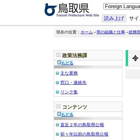
こ
の
ペ
ー
読み上げ
サイ
ジ
を
翻
現在の位置：
ホーム
県の組織と仕事
総務
訳
す
る
政策法務課
もどる
主な業務
窓口・連絡先
リンク集
コンテンツ
もどる
直近２年の鳥取県公報
前々年以前の鳥取県公報