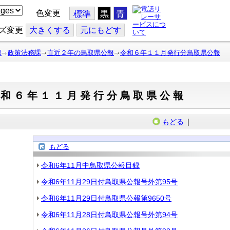
色変更
標準
黒
青
ズ変更
大
きくする
元
にもどす
部
政策法務課
直近２年の鳥取県公報
令和６年１１月発行分鳥取県公報
令和６年１１月発行分鳥取県公報
もどる
｜
もどる
令和6年11月中鳥取県公報目録
令和6年11月29日付鳥取県公報号外第95号
令和6年11月29日付鳥取県公報第9650号
令和6年11月28日付鳥取県公報号外第94号