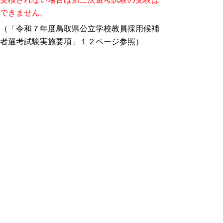
できません。
（「令和７年度鳥取県公立学校教員採用候補
者選考試験実施要項」１２ページ参照）
なお、上記期間以降は本件に関する対応はで
きませんのでご了承ください。
▲ページ上部に戻る
と
個人情報保護
|
リンクについて
|
著作権に
り
ついて
|
アクセシビリティ
ネ
ッ
鳥取県教育委員会事務局教育人材開発
課
ト
住所 〒680-8570 鳥取県鳥取市東町1丁目271
へ
電話
0857-26-7530
ファクシミリ 0857-26-8094
の
E-mail
kyouiku-jinzai@pref.tottori.lg.jp