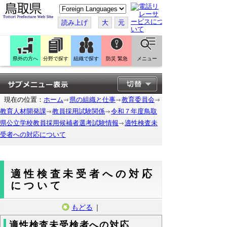
こ
の
ペ
読み上げ
大
元
ー
ジ
を
翻
訳
県外の方へ
分野で探す
組織で探す
防災 緊急
メニュー
す
る
現在の位置：
ホーム
県の組織と仕事
教育委員会
教育人材開発課
教員採用試験関係
令和７年度鳥取
県公立学校教員採用候補者選考試験情報
適性検査未
受者への対応について
適性検査未受者への対応
について
もどる
｜
適性検査未受検者への対応