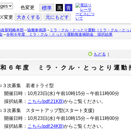
色変更
標準
黒
青
ズ変更
大
きくする
元
にもどす
の改新戦略本部
協働参画課
ミラ・クル・とっとり運動（ミラ・クル・とっ
金
令和６年度 ミラ・クル・とっとり運動推進補助金 採択結果
もどる
｜
令和６年度 ミラ・クル・とっとり運動
○３次募集 若者トライ型
開催日時：10月23日(水) 午前10時15分～午前11時00分
採択結果：
こちら(pdf:21KB)
からご覧ください。
○３次募集 スタートアップ型(スタート支援)
開催日時：10月23日(水) 午前10時15分～午前11時00分
採択結果：
こちら(pdf:24KB)
からご覧ください。