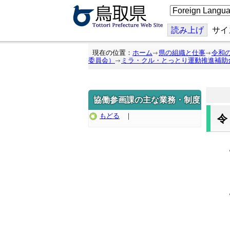
こ
の
ペ
ー
読み上げ
サイ
ジ
を
翻
現在の位置：
ホーム
県の組織と仕事
令和
訳
委員会）
ミラ・クル・とっとり運動推進補助
す
る
協働参画課の主な業務・制度
もどる
｜