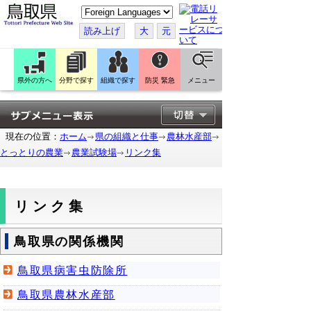
こ
の
ペ
読み上げ
大
元
ー
ジ
を
翻
訳
県外の方へ
分野で探す
組織で探す
防災 緊急
メニュー
す
る
現在の位置：
ホーム
県の組織と仕事
農林水産部
とっとりの農業
農業試験場
リンク集
リンク集
鳥取県の関係機関
鳥取県病害虫防除所
鳥取県農林水産部