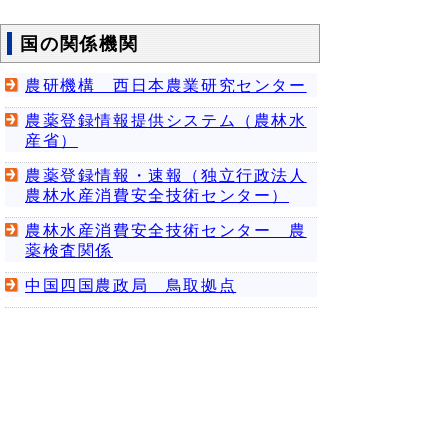
国の関係機関
農研機構 西日本農業研究センター
農薬登録情報提供システム（農林水
産省）
農薬登録情報・速報（独立行政法人
農林水産消費安全技術センター）
農林水産消費安全技術センター 農
薬検査関係
中国四国農政局 鳥取拠点
▲ページ上部に戻る
と
個人情報保護
|
リンクについて
|
著作権に
り
ついて
|
アクセシビリティ
ネ