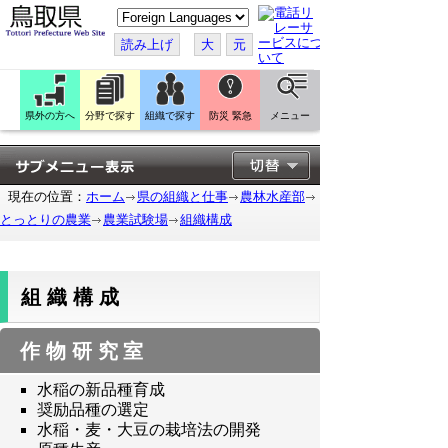
こ
の
ペ
読み上げ
大
元
ー
ジ
を
翻
訳
県外の方へ
分野で探す
組織で探す
防災 緊急
メニュー
す
る
現在の位置：
ホーム
県の組織と仕事
農林水産部
とっとりの農業
農業試験場
組織構成
組織構成
作物研究室
水稲の新品種育成
奨励品種の選定
水稲・麦・大豆の栽培法の開発