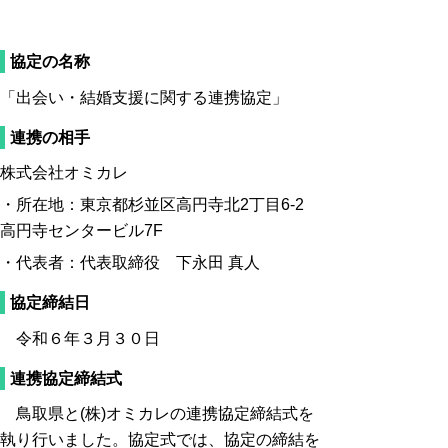
協定の名称
「出会い・結婚支援に関する連携協定」
連携の相手
株式会社オミカレ
・所在地：東京都杉並区高円寺北
2
丁目
6-2
高円寺センタービル
7F
・代表者：代表取締役 下永田 真人
協定締結日
令和６年３月３０日
連携協定締結式
鳥取県と
(
株
)
オミカレの連携協定締結式を
執り行いました。協定式では、協定の締結を