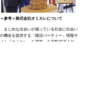
＜参考＞株式会社オミカレについて
まじめな出会いが減っている社会に出会い
の機会を提供する「婚活パーティー」情報サ
イト『オミカレ』を運営。会員数
75
万人以
上。日本全国の「婚活パーティー」や「街コ
ン」といったイベント情報数と口コミ掲載数
は国内最大級を誇り、都道府県別に年代、職
業など条件別に検索可能。他に、ビデオ通話
型の婚活マッチングアプリ『オミカレ
Live
』
を運営。
［会社概要］株式会社オミカレ（東京都）
・事業内容：婚活メディア運営・婚活事業社
支援サービス開発