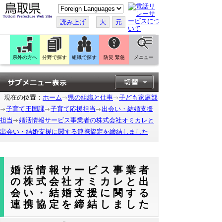
こ
の
ペ
読み上げ
大
元
ー
ジ
を
翻
訳
県外の方へ
分野で探す
組織で探す
防災 緊急
メニュー
す
る
現在の位置：
ホーム
県の組織と仕事
子ども家庭部
子育て王国課
子育て応援担当
出会い・結婚支援
担当
婚活情報サービス事業者の株式会社オミカレと
出会い・結婚支援に関する連携協定を締結しました
婚活情報サービス事業者
の株式会社オミカレと出
会い・結婚支援に関する
連携協定を締結しました