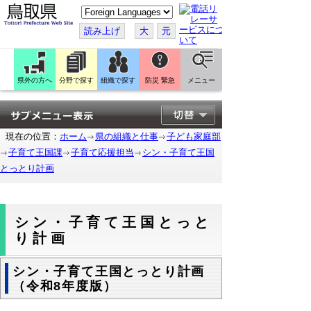
こ
の
ペ
読み上げ
大
元
ー
ジ
を
翻
訳
県外の方へ
分野で探す
組織で探す
防災 緊急
メニュー
す
る
現在の位置：
ホーム
県の組織と仕事
子ども家庭部
子育て王国課
子育て応援担当
シン・子育て王国
とっとり計画
シン・子育て王国とっと
り計画
シン・子育て王国とっとり計画
（令和8年度版）