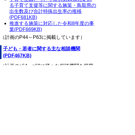
る子育て支援等に関する施策・鳥取県の
出生数及び合計特殊出生率の推移
(PDF681KB)
推進する施策に対応した令和8年度の事
業(PDF669KB)
（計画のP44～P63に掲載しています）
子ども・若者に関する主な相談機関
(PDF467KB)
（計画のp64～p69に様々な相談機関を掲載
しています）
教育・保育の提供体制(PDF854KB)
（計画のp70～p93に掲載しています）
子ども・若者・子育て中の方等から頂いた
ご意見と計画への反映状況
過去のとっとり計画