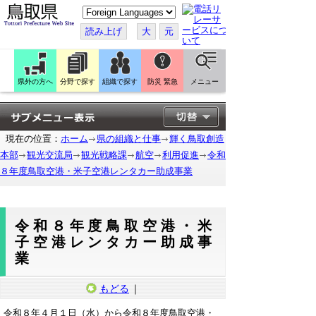
こ
の
ペ
読み上げ
大
元
ー
ジ
を
翻
訳
県外の方へ
分野で探す
組織で探す
防災 緊急
メニュー
す
る
現在の位置：
ホーム
県の組織と仕事
輝く鳥取創造
本部
観光交流局
観光戦略課
航空
利用促進
令和
８年度鳥取空港・米子空港レンタカー助成事業
令和８年度鳥取空港・米
子空港レンタカー助成事
業
もどる
｜
令和８年４月１日（水）から令和８年度鳥取空港・