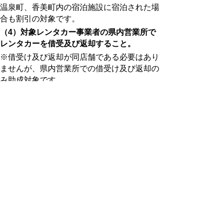
温泉町、香美町内の宿泊施設に宿泊された場
合も割引の対象です。
（4）対象レンタカー事業者の県内営業所で
レンタカーを借受及び返却すること。
※借受け及び返却が同店舗である必要はあり
ませんが、県内営業所での借受け及び返却の
み助成対象です。
※ 但し、外国人利用者（国内に居住する外
国人は除く）は、鳥取砂丘コナン空港または
米子鬼太郎空港で借受けし、県外店舗へ返却
する場合も助成対象とします。
利用方法
割引対象事業者HPもしくは直接電話により
予約、当日カウンターで申込可能。
※旅行商品等のレンタカー利用クーポン等と
の併用はできません。