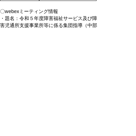
〇webexミーティング情報
・題名：令和５年度障害福祉サービス及び障
害児通所支援事業所等に係る集団指導（中部
総合事務所）
・主催者: 中部総合事務所
（参加に関する情報）
・ミーテイングリン
ク:
https://tottoripref.webex.com/tottoripref/j.php?
MTID=m27e0ebe70efb2d32b5567058fc9e5f77
・ミーティング番号: 2516 840 4689
・パスワード: VukPkEwU342
▲ページ上部に戻る
と
個人情報保護
|
リンクについて
|
著作権に
り
ついて
|
アクセシビリティ
ネ