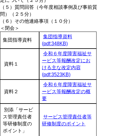
定について（２５分）
（５）質問回答（今年度相談事例及び事前質
問）（２５分）
（６）その他連絡事項（１０分）
＜閉会＞
集団指導資料
集団指導資料
(pdf:348KB)
令和６年度障害福祉サ
ービス等報酬改定にお
資料１
ける主な改定内容
(pdf:3523KB)
令和
６年度障害福祉サ
資料２
ービス等報酬改定の概
要
別添「サービ
ス管理責任者
サービス管理責任者等
等研
修制度の
研
修制度のポイント
ポイント」