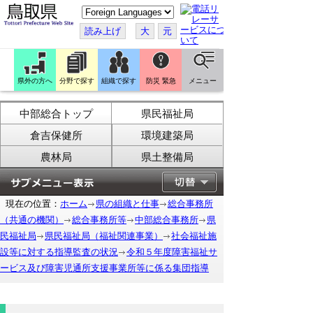
こ
の
ペ
読み上げ
大
元
ー
ジ
を
翻
訳
県外の方へ
分野で探す
組織で探す
防災 緊急
メニュー
す
る
中部総合トップ
県民福祉局
倉吉保健所
環境建築局
農林局
県土整備局
現在の位置：
ホーム
県の組織と仕事
総合事務所
（共通の機関）
総合事務所等
中部総合事務所
県
民福祉局
県民福祉局（福祉関連事業）
社会福祉施
設等に対する指導監査の状況
令和５年度障害福祉サ
ービス及び障害児通所支援事業所等に係る集団指導