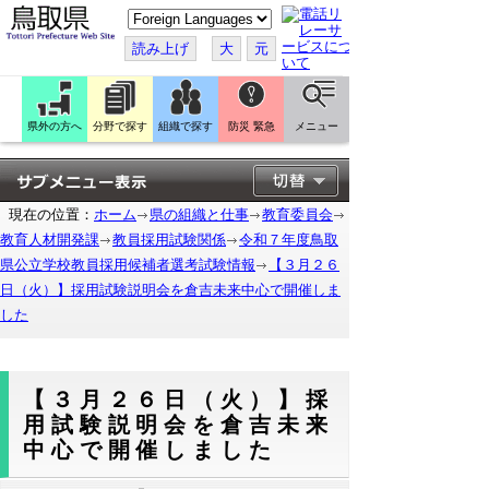
こ
の
ペ
読み上げ
大
元
ー
ジ
を
翻
訳
県外の方へ
分野で探す
組織で探す
防災 緊急
メニュー
す
る
現在の位置：
ホーム
県の組織と仕事
教育委員会
教育人材開発課
教員採用試験関係
令和７年度鳥取
県公立学校教員採用候補者選考試験情報
【３月２６
日（火）】採用試験説明会を倉吉未来中心で開催しま
した
【３月２６日（火）】採
用試験説明会を倉吉未来
中心で開催しました