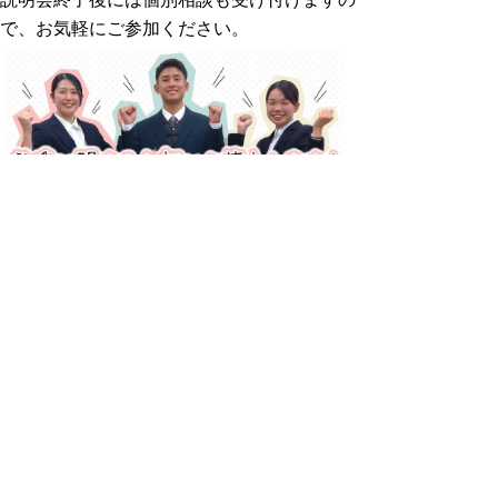
で、お気軽にご参加ください。
▲ページ上部に戻る
と
個人情報保護
|
リンクについて
|
著作権に
り
ついて
|
アクセシビリティ
ネ
ッ
鳥取県教育委員会事務局教育人材開発
課
ト
住所 〒680-8570 鳥取県鳥取市東町1丁目271