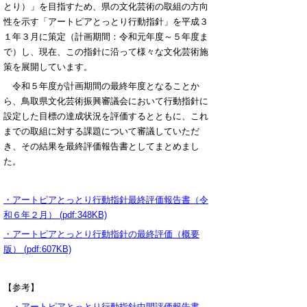
とり）」を目指すため、県の文化芸術の取組の方向
性を示す「アートピアとっとり行動指針」を平成３
１年３月に策定（計画期間：令和元年度～５年度ま
で）し、現在、この指針に沿って様々な文化芸術施
策を展開しています。
令和５年度が計画期間の最終年度となることか
ら、鳥取県文化芸術振興審議会において行動指針に
設定した目標の達成状況を評価するとともに、これ
までの取組に対する課題について審議していただ
き、その結果を最終評価報告書としてまとめまし
た。
・アートピアとっとり行動指針最終評価報告書（令
和６年２月） (pdf:348KB)
・アートピアとっとり行動指針の最終評価（概要
版） (pdf:607KB)
【参考】
・アートピアとっとり行動指針中間評価報告書