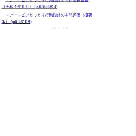
（令和４年５月） (pdf:1030KB)
・アートピアとっとり行動指針の中間評価（概要
版） (pdf:461KB)
・
アートピアとっとり行動指針(本文) (PDFファ
イル 986KB)
▲ページ上部に戻る
と
個人情報保護
|
リンクについて
|
著作権に
り
ついて
|
アクセシビリティ
ネ
ッ
鳥取県 地域社会振興部 文化政策課
住所 〒680-8570
ト
鳥取県鳥取市東町1丁目220
へ
電話
0857-26-7125
ファクシミリ 0857-26-8108
の
E-mail
bunsei@pref.tottori.lg.jp
Copyright(C) 2006～ 鳥取県(Tottori Prefectural