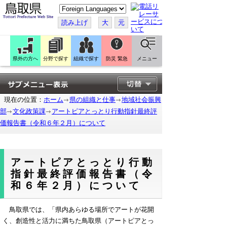
こ
の
ペ
読み上げ
大
元
ー
ジ
を
翻
訳
県外の方へ
分野で探す
組織で探す
防災 緊急
メニュー
す
る
現在の位置：
ホーム
県の組織と仕事
地域社会振興
部
文化政策課
アートピアとっとり行動指針最終評
価報告書（令和６年２月）について
アートピアとっとり行動
指針最終評価報告書（令
和６年２月）について
鳥取県では、「県内あらゆる場所でアートが花開
く、創造性と活力に満ちた鳥取県（アートピアとっ