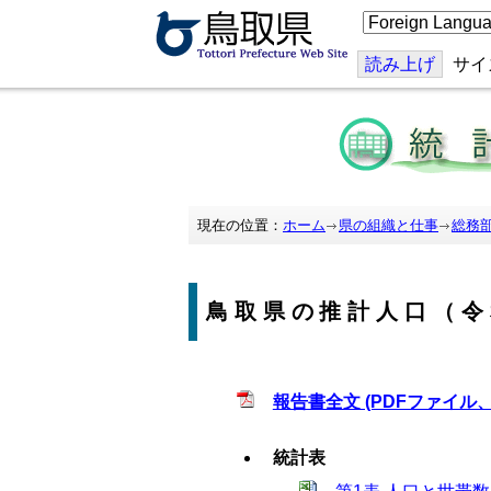
こ
の
ペ
ー
読み上げ
サイ
ジ
を
翻
訳
す
る
現在の位置：
ホーム
県の組織と仕事
総務
鳥取県の推計人口（令
報告書全文 (PDFファイル、1
統計表