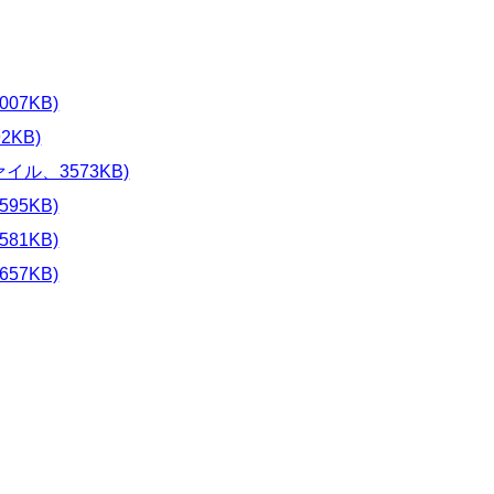
07KB)
KB)
イル、3573KB)
95KB)
81KB)
57KB)