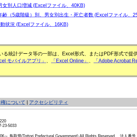
女別人口増減 (Excelファイル、40KB)
年齢（5歳階級）別、男女別出生・死亡者数 (Excelファイル、25
状況 (Excelファイル、16KB)
る統計データ等の一部は、Excel形式、またはPDF形式で
xcel モバイルアプリ」
、
「Excel Online」
、
「Adobe Acrobat R
作権について
|
アクセシビリティ
20
23-5033
2006～ 鳥取県(Tottori Prefectural Government) All Rights Reserved. 法人番号