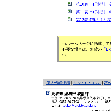
第10表 市町村別、男
第11表 市町村別、
第12表 4市の主な移動
当ホームページに掲載してい
必要な場合は、無償の
「E
い。
と
個人情報保護
|
リンクについて
|
著
り
ネ
鳥取県 総務部 統計課
ッ
住所 〒680-8570
鳥取県鳥取市東町1丁目2
ト
電話
0857-26-7103
ファクシミリ 0857-
E-mail
toukei@pref.tottori.lg.jp
へ
Copyright(C) 
の