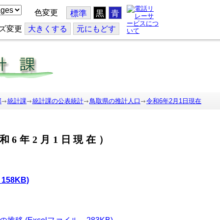
色変更
標準
黒
青
ズ変更
大
きくする
元
にもどす
部
統計課
統計課の公表統計
鳥取県の推計人口
令和6年2月1日現在
和6年2月1日現在）
58KB)