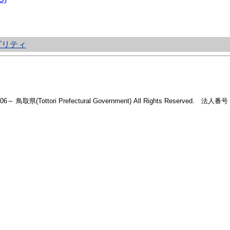
ビリティ
2006～ 鳥取県(Tottori Prefectural Government) All Rights Reserved. 法人番号