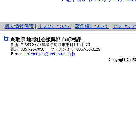
と
個人情報保護
|
リンクについて
|
著作権について
|
アクセシ
り
ネ
鳥取県 地域社会振興部 市町村課
ッ
住所 〒680-8570
鳥取県鳥取市東町1丁目220
ト
電話
0857-26-7056
ファクシミリ 0857-26-8129
E-mail
shichouson@pref.tottori.lg.jp
へ
Copyright(C) 
の