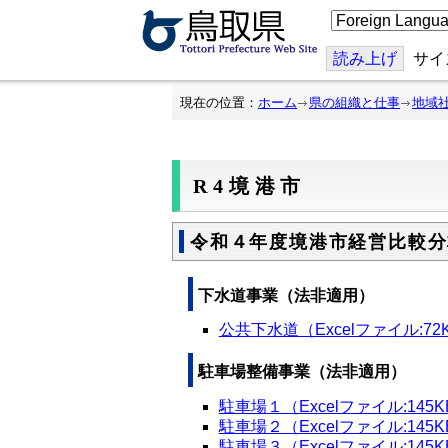
こ
の
ペ
ー
読み上げ
サイ
ジ
を
翻
現在の位置：
ホーム
県の組織と仕事
地域
訳
す
る
R4境港市
令和４年度境港市経営比較分
下水道事業（法非適用）
公共下水道（Excelファイル:72K
駐車場整備事業（法非適用）
駐車場１（Excelファイル:145K
駐車場２（Excelファイル:145K
駐車場３（Excelファイル:145K