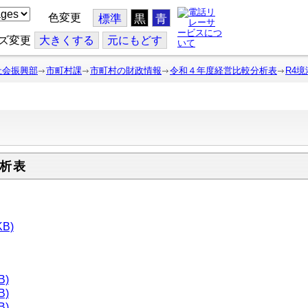
色変更
標準
黒
青
ズ変更
大
きくする
元
にもどす
社会振興部
市町村課
市町村の財政情報
令和４年度経営比較分析表
R4境
析表
B)
B)
B)
B)