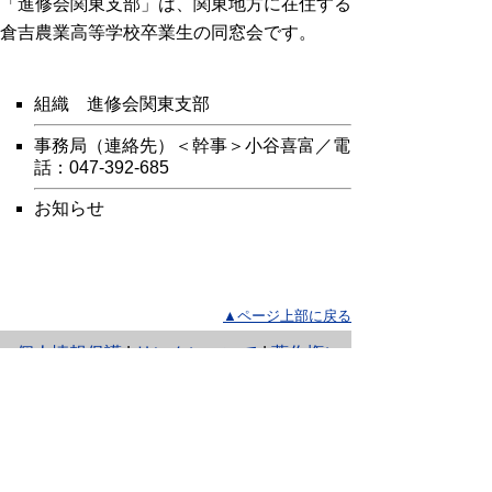
「進修会関東支部」は、関東地方に在住する
倉吉農業高等学校卒業生の同窓会です。
組織
進修会関東支部
事務局（連絡先）＜幹事＞小谷喜富／電
話：047-392-685
お知らせ
▲ページ上部に戻る
と
個人情報保護
|
リンクについて
|
著作権に
り
ついて
|
アクセシビリティ
ネ
ッ
鳥取県
令和の改新戦略本部 政策戦略
局 東京本部