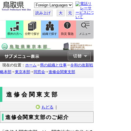
こ
の
ペ
読み上げ
大
元
ー
ジ
を
翻
訳
県外の方へ
分野で探す
組織で探す
防災 緊急
メニュー
す
る
現在の位置：
ホーム
県の組織と仕事
令和の改新戦
略本部
東京本部
同窓会
進修会関東支部
進修会関東支部
もどる
｜
進修会関東支部のご紹介